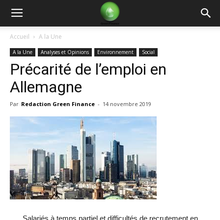
Green
Accueil
A la Une
A la Une
Analyses et Opinions
Environnement
Social
Finance
Précarité de l’emploi en
Allemagne
Par
Redaction Green Finance
-
14 novembre 2019
Salariés à temps partiel et difficultés de recrutement en