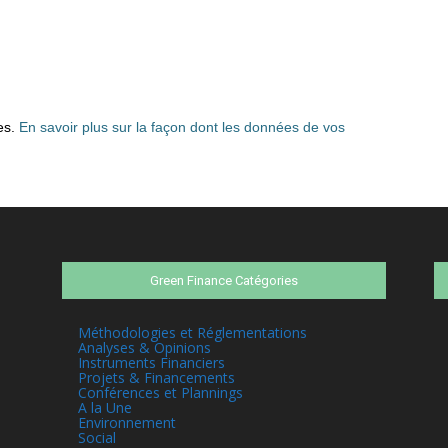
les.
En savoir plus sur la façon dont les données de vos
Green Finance Catégories
Méthodologies et Réglementations
Analyses & Opinions
Instruments Financiers
Projets & Financements
Conférences et Plannings
A la Une
Environnement
Social