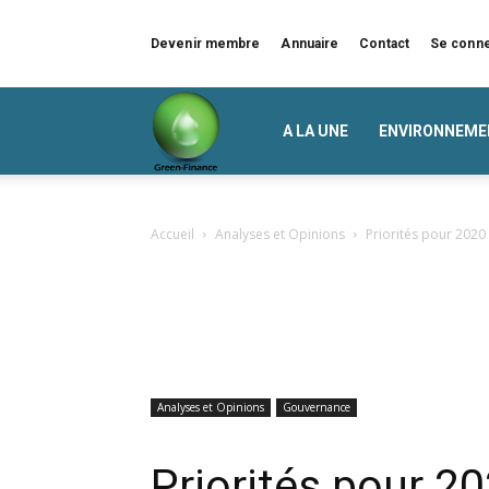
Devenir membre
Annuaire
Contact
Se conn
Green
A LA UNE
ENVIRONNEME
Finance
Accueil
Analyses et Opinions
Priorités pour 2020
Analyses et Opinions
Gouvernance
Priorités pour 2