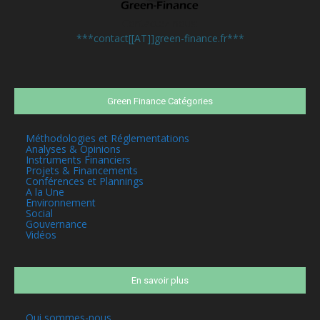
Contactez-nous:
***contact[[AT]]green-finance.fr***
Green Finance Catégories
Méthodologies et Réglementations
Analyses & Opinions
Instruments Financiers
Projets & Financements
Conférences et Plannings
A la Une
Environnement
Social
Gouvernance
Vidéos
En savoir plus
Qui sommes-nous