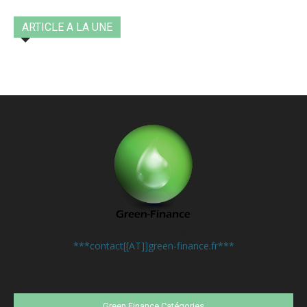
ARTICLE A LA UNE
Contactez-nous:
***contact[[AT]]green-finance.fr***
Green Finance Catégories