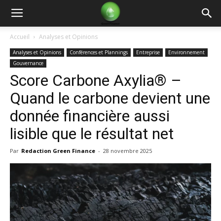
Green
Accueil
Analyses et Opinions
Analyses et Opinions
Conférences et Plannings
Entreprise
Environnement
Finance
Gouvernance
Score Carbone Axylia® –
Quand le carbone devient une
donnée financière aussi
lisible que le résultat net
Par
Redaction Green Finance
-
28 novembre 2025