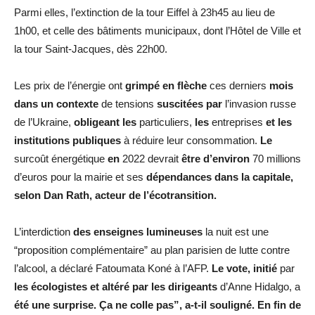
Parmi elles, l’extinction de la tour Eiffel à 23h45 au lieu de
1h00, et celle des bâtiments municipaux, dont l’Hôtel de Ville et
la tour Saint-Jacques, dès 22h00.
Les prix de l’énergie ont
grimpé
en
flèche
ces derniers
mois
dans
un
contexte
de tensions
suscitées
par
l’invasion russe
de l’Ukraine,
obligeant
les
particuliers,
les
entreprises
et
les
institutions
publiques
à réduire leur consommation.
Le
surcoût énergétique
en
2022 devrait
être
d’environ
70 millions
d’euros pour la mairie et ses
dépendances
dans
la
capitale,
selon
Dan
Rath,
acteur
de
l’écotransition.
L’interdiction
des
enseignes
lumineuses
la nuit est une
“proposition complémentaire” au plan parisien de lutte contre
l’alcool, a déclaré Fatoumata Koné à l’AFP.
Le
vote,
initié
par
les
écologistes
et
altéré
par
les
dirigeants
d’Anne Hidalgo, a
été
une
surprise.
Ça
ne
colle
pas”,
a-t-il
souligné.
En
fin
de