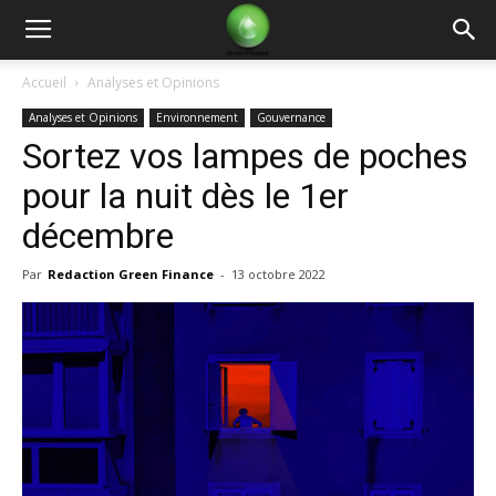
Green
Accueil
Analyses et Opinions
Analyses et Opinions
Environnement
Gouvernance
Finance
Sortez vos lampes de poches
pour la nuit dès le 1er
décembre
Par
Redaction Green Finance
-
13 octobre 2022