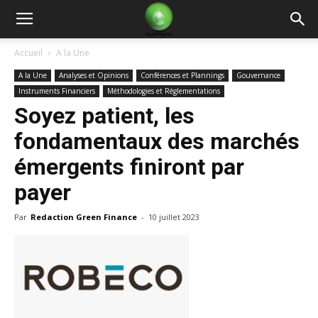
Green
Accueil
A la Une
A la Une
Analyses et Opinions
Conférences et Plannings
Gouvernance
Finance
Instruments Financiers
Méthodologies et Réglementations
Soyez patient, les
fondamentaux des marchés
émergents finiront par
payer
Par
Redaction Green Finance
-
10 juillet 2023