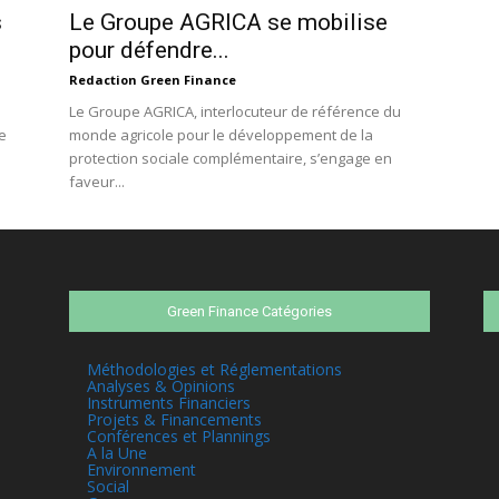
s
Le Groupe AGRICA se mobilise
pour défendre...
Redaction Green Finance
Le Groupe AGRICA, interlocuteur de référence du
e
monde agricole pour le développement de la
protection sociale complémentaire, s’engage en
faveur...
Green Finance Catégories
Méthodologies et Réglementations
Analyses & Opinions
Instruments Financiers
Projets & Financements
Conférences et Plannings
A la Une
Environnement
Social