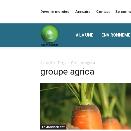
Devenir membre
Annuaire
Contact
Se conn
Green
A LA UNE
ENVIRONNEME
Finance
Accueil
Tags
Groupe agrica
groupe agrica
Environnement