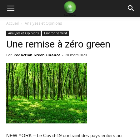
Green
Accueil
Analyses et Opinions
Analyses et Opinions
Environnement
Finance
Une remise à zéro green
Par
Redaction Green Finance
-
28 mars 2020
NEW YORK – Le Covid-19 contraint des pays entiers au