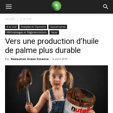
Green
Accueil
A la Une
A la Une
Analyses et Opinions
Gouvernance
Finance
Méthodologies et Réglementations
Social
Vers une production d’huile
de palme plus durable
Par
Redaction Green Finance
-
8 avril 2019