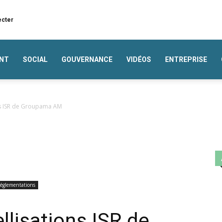
ecter
NT
SOCIAL
GOUVERNANCE
VIDÉOS
ENTREPRISE
ons ISR de Groupama AM
Réglementations
llisations ISR de