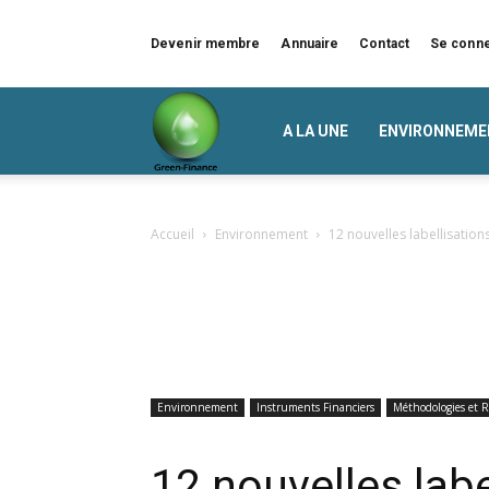
Devenir membre
Annuaire
Contact
Se conn
Green
A LA UNE
ENVIRONNEME
Finance
Accueil
Environnement
12 nouvelles labellisati
Environnement
Instruments Financiers
Méthodologies et 
12 nouvelles labe