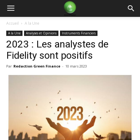
Green
Accueil
A la Une
A la Une
Analyses et Opinions
Instruments Financiers
Finance
2023 : Les analystes de
Fidelity sont positifs
Par
Redaction Green Finance
-
10 mars 2023