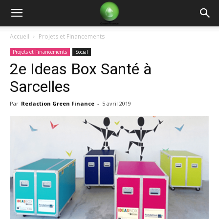
Green
Accueil
Projets et Financements
Projets et Financements
Social
Finance
2e Ideas Box Santé à
Sarcelles
Par
Redaction Green Finance
-
5 avril 2019