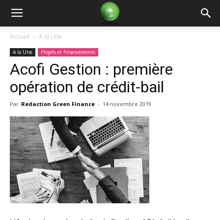
Green
Accueil
A la Une
A la Une
Projets et Financements
Finance
Acofi Gestion : première
opération de crédit-bail
Par
Redaction Green Finance
-
14 novembre 2019