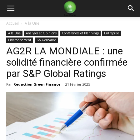
Green
Accueil
A la Une
A la Une
Analyses et Opinions
Conférences et Plannings
Entreprise
Finance
Environnement
Gouvernance
AG2R LA MONDIALE : une
solidité financière confirmée
par S&P Global Ratings
Par
Redaction Green Finance
-
21 février 2025