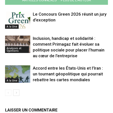
ARTICLES CONNEXES
PLUS DE L'AUTEUR
Le Concours Green 2026 réunit un jury
d’exception
A la Une
Inclusion, handicap et solidarité :
comment Primagaz fait évoluer sa
Analyses et
politique sociale pour placer l’humain
Opinions
au cœur de l’entreprise
Accord entre les États-Unis et l’Iran :
un tournant géopolitique qui pourrait
rebattre les cartes mondiales
A la Une
LAISSER UN COMMENTAIRE