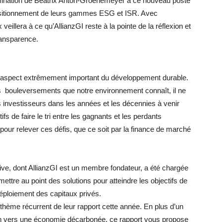
ination de Beatrix Anton-Groenemeyer à ce nouveau poste
du positionnement de leurs gammes ESG et ISR. Avec
veillera à ce qu’AllianzGI reste à la pointe de la réflexion et
ransparence.
un aspect extrêmement important du développement durable.
es bouleversements que notre environnement connaît, il ne
s investisseurs dans les années et les décennies à venir
ifs de faire le tri entre les gagnants et les perdants
 pour relever ces défis, que ce soit par la finance de marché
ative, dont AllianzGI est un membre fondateur, a été chargée
ttre au point des solutions pour atteindre les objectifs de
déploiement des capitaux privés.
 thème récurrent de leur rapport cette année. En plus d’un
tion vers une économie décarbonée, ce rapport vous propose