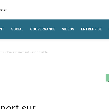
ecter
NT
SOCIAL
GOUVERNANCE
VIDÉOS
ENTREPRISE
t sur l’Investissement Responsable
port sur