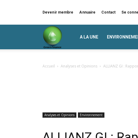
Devenir membre
Annuaire
Contact
Se conn
Green
A LA UNE
ENVIRONNEME
Finance
Accueil
Analyses et Opinions
ALLIANZ GI : Rappor
Analyses et Opinions
Environnement
ALLIANZ GI : Rap