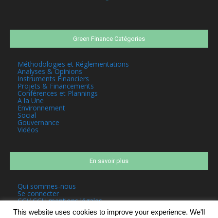
Green Finance Catégories
Méthodologies et Réglementations
Analyses & Opinions
Instruments Financiers
Projets & Financements
Conférences et Plannings
A la Une
Environnement
Social
Gouvernance
Vidéos
En savoir plus
Qui sommes-nous
Se connecter
CGV CGU mentions légales
This website uses cookies to improve your experience. We'll