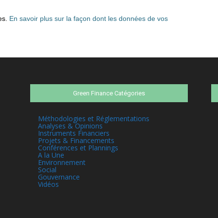
les.
En savoir plus sur la façon dont les données de vos
Green Finance Catégories
Méthodologies et Réglementations
Analyses & Opinions
Instruments Financiers
Projets & Financements
Conférences et Plannings
A la Une
Environnement
Social
Gouvernance
Vidéos