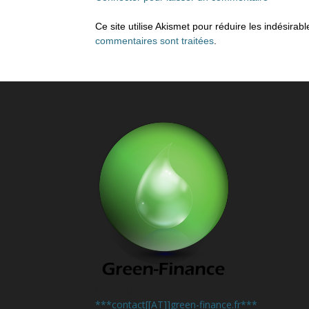
Ce site utilise Akismet pour réduire les indésirab
commentaires sont traitées
.
Contactez-nous:
***contact[[AT]]green-finance.fr***