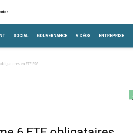
ecter
NT
SOCIAL
GOUVERNANCE
VIDÉOS
ENTREPRISE
obligataires en ETF ESG
e 6 ETF obligataires