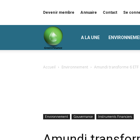
Devenir membre
Annuaire
Contact
Se conn
Green
A LA UNE
ENVIRONNEME
Finance
Accueil
Environnement
Amundi transforme 6 ETF 
Environnement
Gouvernance
Instruments Financiers
Amundi transform