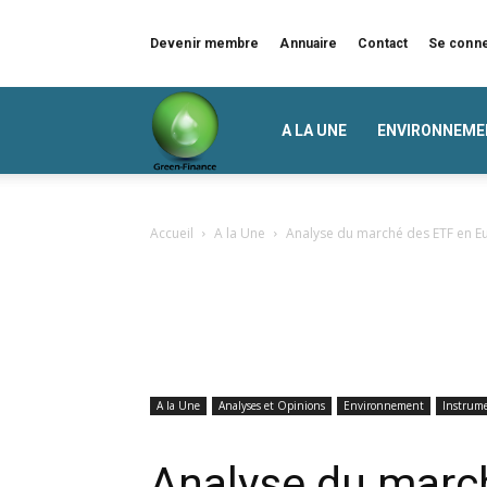
Devenir membre
Annuaire
Contact
Se conn
Green
A LA UNE
ENVIRONNEME
Finance
Accueil
A la Une
Analyse du marché des ETF en E
A la Une
Analyses et Opinions
Environnement
Instrume
Analyse du marc