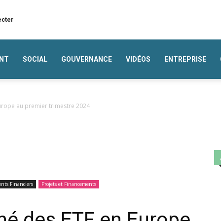
ecter
NT
SOCIAL
GOUVERNANCE
VIDÉOS
ENTREPRISE
urope au premier trimestre 2024
nts Financiers
Projets et Financements
hé des ETF en Europe