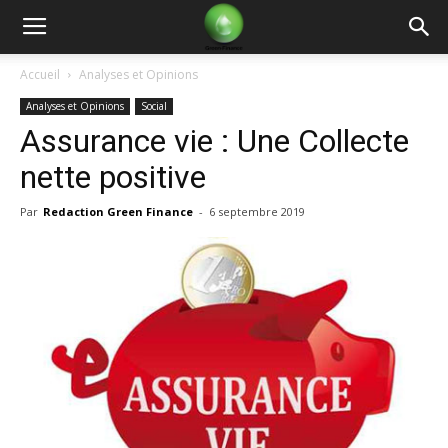
Green
Accueil
Analyses et Opinions
Analyses et Opinions
Social
Finance
Assurance vie : Une Collecte
nette positive
Par
Redaction Green Finance
-
6 septembre 2019