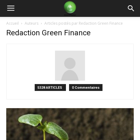
Green
Accueil
Auteurs
Articles postés par Redaction Green Finance
Redaction Green Finance
Finance
5328 ARTICLES
0 Commentaires