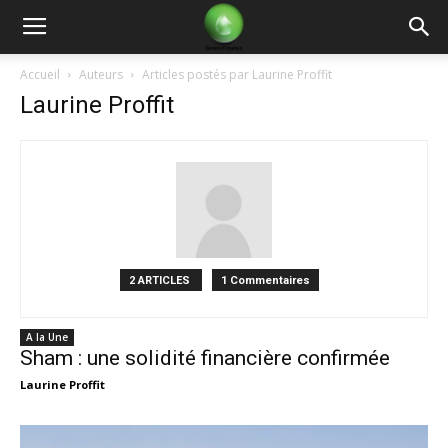
Green
Accueil
Auteurs
Articles postés par Laurine Proffit
Laurine Proffit
Finance
2 ARTICLES
1 Commentaires
A la Une
Sham : une solidité financière confirmée
Laurine Proffit