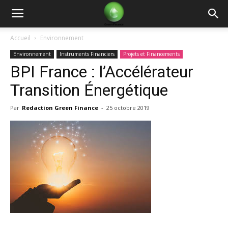
Green
Accueil
Environnement
Environnement
Instruments Financiers
Projets et Financements
Finance
BPI France : l’Accélérateur
Transition Énergétique
Par
Redaction Green Finance
-
25 octobre 2019