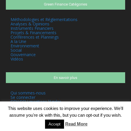
Green Finance Catégories
Méthodologies et Réglementations
Analyses & Opinions
Instruments Financiers
Projets & Financements
Conférences et Plannings
A la Une
Environnement
Social
Gouvernance
Vidéos
En savoir plus
Qui sommes-nous
Se connecter
CGV CGU mentions légales
This website uses cookies to improve your experience. We'll
assume you're ok with this, but you can opt-out if you wish.
Read More
Accept
©