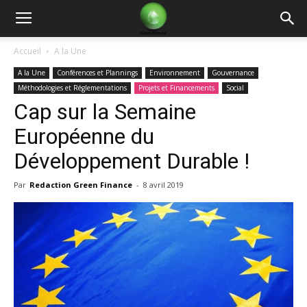
Green
Accueil
A la Une
A la Une
Conférences et Plannings
Environnement
Gouvernance
Finance
Méthodologies et Réglementations
Projets et Financements
Social
Cap sur la Semaine
Européenne du
Développement Durable !
Par
Redaction Green Finance
-
8 avril 2019