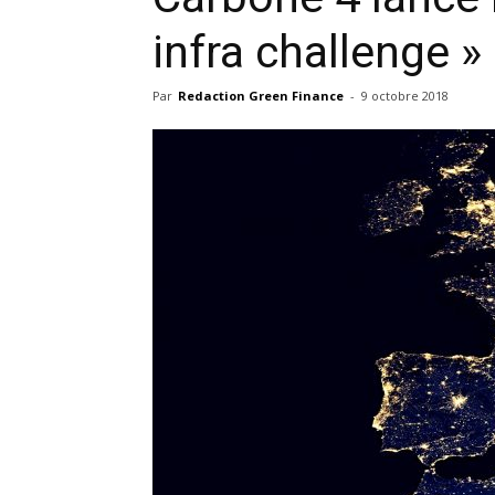
infra challenge »
Par
Redaction Green Finance
-
9 octobre 2018