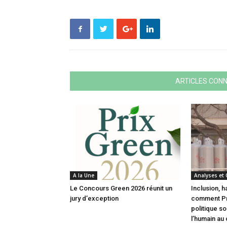
ARTICLES CON
A la Une
Analyses et
Le Concours Green 2026 réunit un
Inclusion, h
jury d’exception
comment Pri
politique s
l’humain au