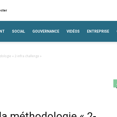
ecter
NT
SOCIAL
GOUVERNANCE
VIDÉOS
ENTREPRISE
ologie « 2-infra challenge »
la méthodologie « 2-