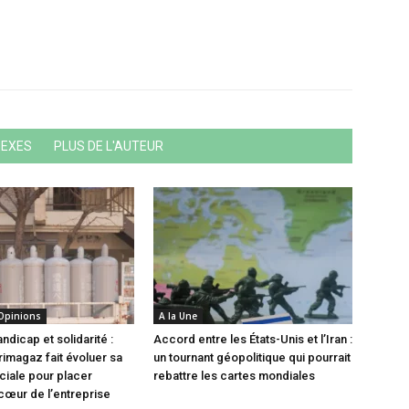
NEXES
PLUS DE L'AUTEUR
 Opinions
A la Une
andicap et solidarité :
Accord entre les États-Unis et l’Iran :
magaz fait évoluer sa
un tournant géopolitique qui pourrait
ociale pour placer
rebattre les cartes mondiales
 cœur de l’entreprise