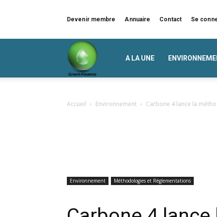
Devenir membre
Annuaire
Contact
Se conn
Green
A LA UNE
ENVIRONNEME
Finance
Accueil
Environnement
Carbone 4 lance la méthod
Environnement
Méthodologies et Réglementations
Carbone 4 lance 