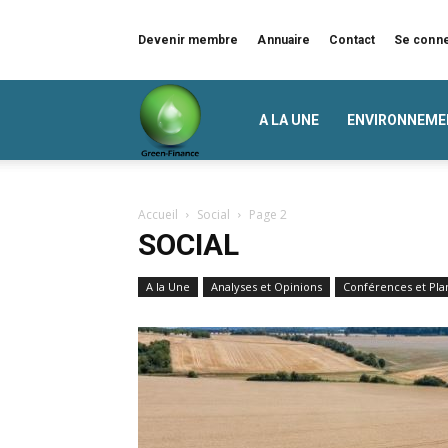
Devenir membre
Annuaire
Contact
Se conn
Green
A LA UNE
ENVIRONNEME
Finance
Accueil
Social
Page 2
SOCIAL
A la Une
Analyses et Opinions
Conférences et Pla