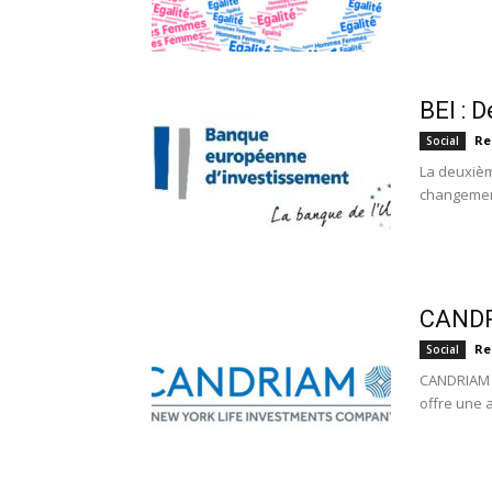
BEI : 
Re
Social
La deuxième
changement
CANDR
Re
Social
CANDRIAM a
offre une a