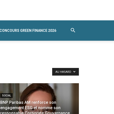
CONCOURS GREEN FINANCE 2026
AU HASARD
SOCIAL
BNP Paribas AM renforce son
engagement ESG et nomme son
responsable Corporate Gouvernance