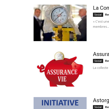
La Com
Re
Social
« C'est un
membres..
Assura
Re
Social
La collecte
Astorg 
Re
Social