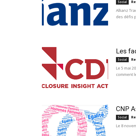
Re
Social
Allianz Tra
des défis p
Les fac
Re
Social
Le 5 mai 20
comment les
CNP As
Re
Social
Le 8 novemb