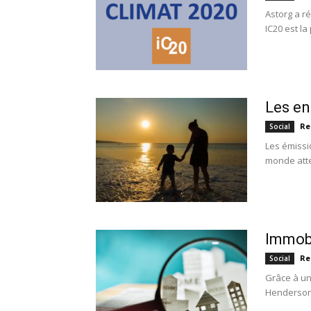
Astorg a ré
IC20 est la 
Les en
Re
Social
Les émissi
monde atte
Immobi
Re
Social
Grâce à un
Henderson 