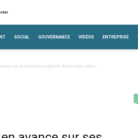
ecter
NT
SOCIAL
GOUVERNANCE
VIDÉOS
ENTREPRISE
ance sur ses principaux objectifs dans la lutte contre...
en avance sur ses