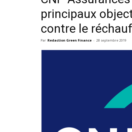
principaux object
contre le réchau
Par
Redaction Green Finance
-
28 septembre 2019