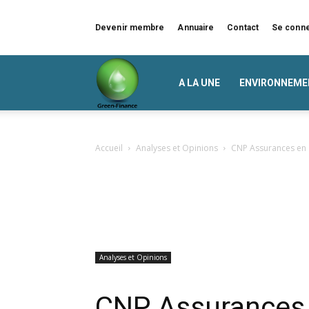
Devenir membre
Annuaire
Contact
Se conn
Green
A LA UNE
ENVIRONNEME
Finance
Accueil
Analyses et Opinions
CNP Assurances en av
Analyses et Opinions
CNP Assurances 