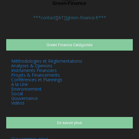
Contactez-nous:
***contact[[AT]]green-finance.fr***
Green Finance Catégories
Méthodologies et Réglementations
Analyses & Opinions
Instruments Financiers
Projets & Financements
Conférences et Plannings
A la Une
Environnement
Social
Gouvernance
Vidéos
En savoir plus
Qui sommes-nous