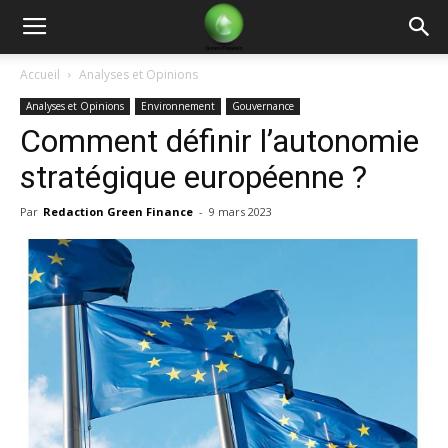
Green
Accueil
Analyses et Opinions
Analyses et Opinions
Environnement
Gouvernance
Finance
Comment définir l’autonomie
stratégique européenne ?
Par
Redaction Green Finance
-
9 mars 2023