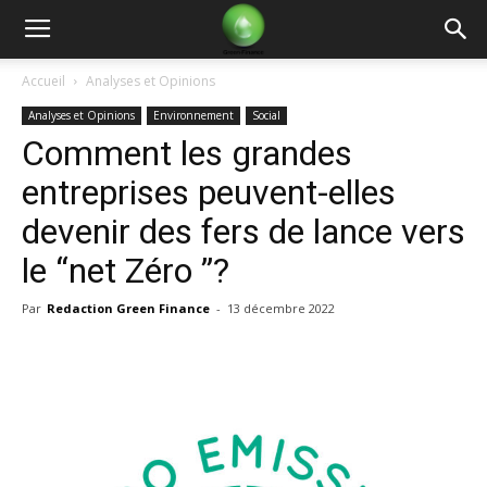
Green
Accueil
Analyses et Opinions
Analyses et Opinions
Environnement
Social
Finance
Comment les grandes
entreprises peuvent-elles
devenir des fers de lance vers
le “net Zéro ”?
Par
Redaction Green Finance
-
13 décembre 2022