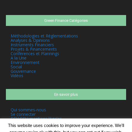
Green Finance Catégories
Méthodologies et Réglementations
Analyses & Opinions
Instruments Financiers
Projets & Financements
Conférences et Plannings
A la Une
Environnement
Social
Gouvernance
Vidéos
En savoir plus
Qui sommes-nous
Se connecter
CGV CGU mentions légales
This website uses cookies to improve your experience. We'll