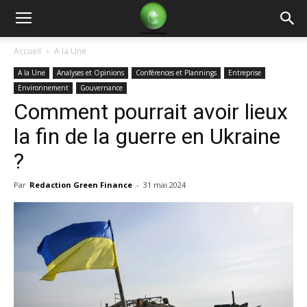
Green
Accueil
A la Une
A la Une
Analyses et Opinions
Conférences et Plannings
Entreprise
Finance
Environnement
Gouvernance
Comment pourrait avoir lieux
la fin de la guerre en Ukraine
?
Par
Redaction Green Finance
-
31 mai 2024