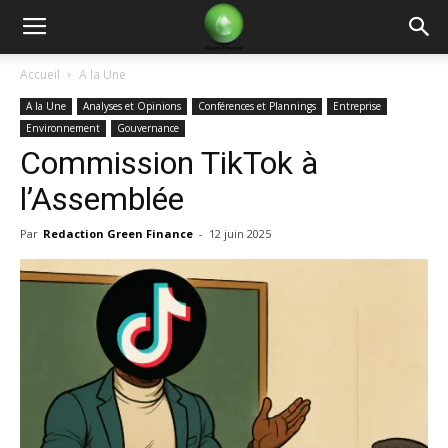
Green
Accueil
A la Une
A la Une
Analyses et Opinions
Conférences et Plannings
Entreprise
Finance
Environnement
Gouvernance
Commission TikTok à
l’Assemblée
Par
Redaction Green Finance
-
12 juin 2025