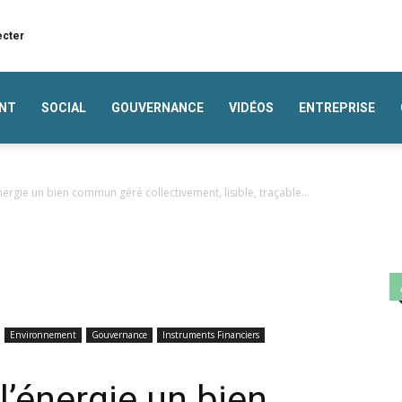
ecter
NT
SOCIAL
GOUVERNANCE
VIDÉOS
ENTREPRISE
nergie un bien commun géré collectivement, lisible, traçable...
Environnement
Gouvernance
Instruments Financiers
l’énergie un bien