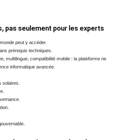
s, pas seulement pour les experts
le monde peut y accéder.
ns prérequis techniques.
iée, multilingue, compatibilité mobile : la plateforme ne
ence informatique avancée.
 solaires.
re.
uvernance.
tion.
gouvernable.