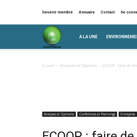
Devenir membre
Annuaire
Contact
Se conn
Green
A LA UNE
ENVIRONNEME
Finance
Accueil
Analyses et Opinions
ECOOP : faire de l’é
Analyses et Opinions
Conférences et Plannings
Entreprise
ECOOP : faire de 