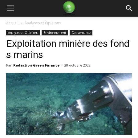
Green
Accueil
Analyses et Opinions
Analyses et Opinions
Environnement
Gouvernance
Finance
Exploitation minière des fond
s marins
Par
Redaction Green Finance
-
28 octobre 2022