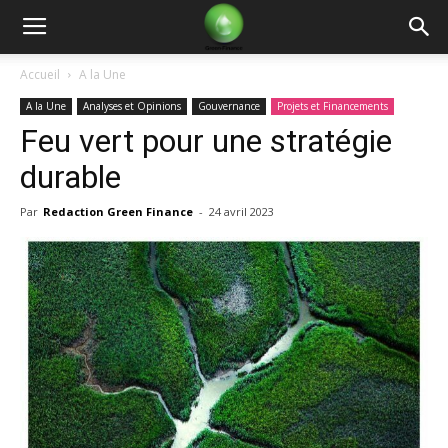
Green
Accueil
A la Une
A la Une
Analyses et Opinions
Gouvernance
Projets et Financements
Finance
Feu vert pour une stratégie
durable
Par
Redaction Green Finance
-
24 avril 2023