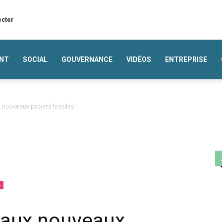
ecter
NT
SOCIAL
GOUVERNANCE
VIDÉOS
ENTREPRISE
 nouveaux projets fossiles !
s
s aux nouveaux