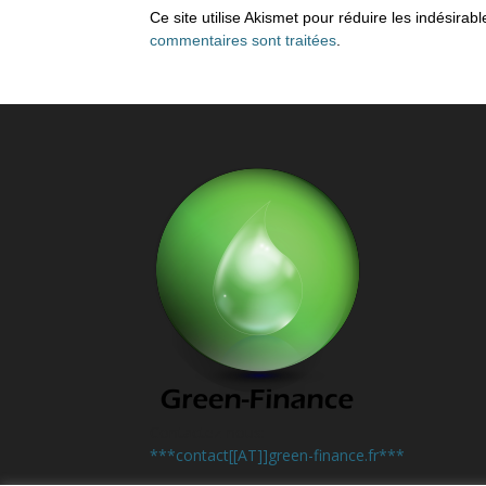
Ce site utilise Akismet pour réduire les indésirab
commentaires sont traitées
.
Contactez-nous:
***contact[[AT]]green-finance.fr***