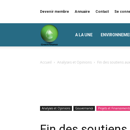
Devenir membre
Annuaire
Contact
Se conn
Green
A LA UNE
ENVIRONNEME
Finance
Accueil
Analyses et Opinions
Fin des soutiens aux
Analyses et Opinions
Gouvernance
Projets et Financement
Fin des soutien