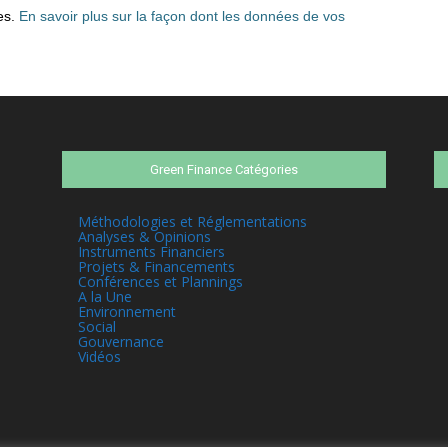
les.
En savoir plus sur la façon dont les données de vos
Green Finance Catégories
Méthodologies et Réglementations
Analyses & Opinions
Instruments Financiers
Projets & Financements
Conférences et Plannings
A la Une
Environnement
Social
Gouvernance
Vidéos