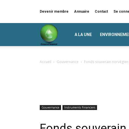
Devenir membre
Annuaire
Contact
Se conn
Green
A LA UNE
ENVIRONNEME
Finance
Accueil
Gouvernance
Fonds souverain norvégien
Gouvernance
Instruments Financiers
Fonds souverain 