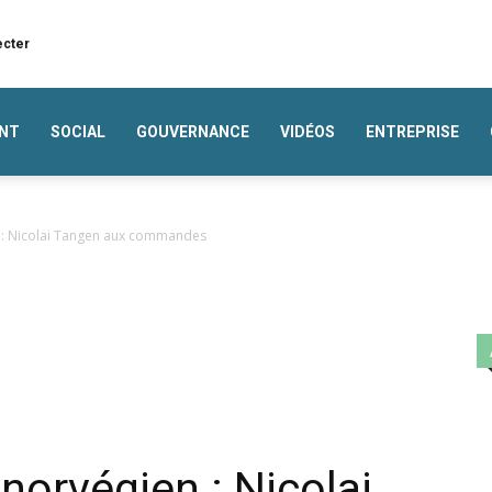
ecter
NT
SOCIAL
GOUVERNANCE
VIDÉOS
ENTREPRISE
 : Nicolai Tangen aux commandes
norvégien : Nicolai