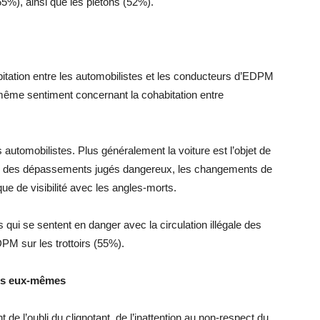
5%), ainsi que les piétons (52%).
bitation entre les automobilistes et les conducteurs d’EDPM
 même sentiment concernant la cohabitation entre
 automobilistes. Plus généralement la voiture est l’objet de
rs des dépassements jugés dangereux, les changements de
ue de visibilité avec les angles-morts.
qui se sentent en danger avec la circulation illégale des
PM sur les trottoirs (55%).
urs eux-mêmes
de l’oubli du clignotant, de l’inattention au non-respect du