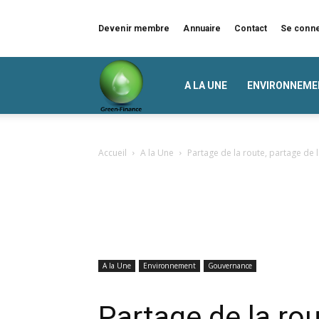
Devenir membre
Annuaire
Contact
Se conn
Green
A LA UNE
ENVIRONNEME
Finance
Accueil
A la Une
Partage de la route, partage de l
A la Une
Environnement
Gouvernance
Partage de la rou