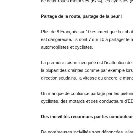
de deux-roues motorisés (67%), les cyclistes (6
Partage de la route, partage de la peur !
Plus de 8 Français sur 10 estiment que la coha
est dangereuse. Ils sont 7 sur 10 à partager le
automobilistes et cyclistes.
La première raison invoquée est l’inattention des
la plupart des craintes comme par exemple lo
direction soudains, la vitesse ou encore le manq
Un manque de confiance partagé par les piétons 
cyclistes, des motards et des conducteurs d’ED
Des incivilités reconnues par les conducte
De nombreuses incivilités sont dénoncées, allant 