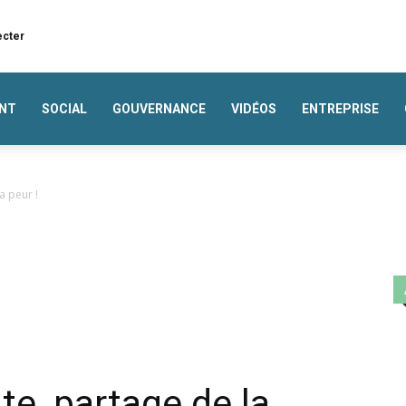
ecter
NT
SOCIAL
GOUVERNANCE
VIDÉOS
ENTREPRISE
a peur !
te, partage de la