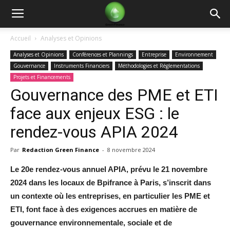
Green
Accueil
Analyses et Opinions
Analyses et Opinions
Conférences et Plannings
Entreprise
Environnement
Finance
Gouvernance
Instruments Financiers
Méthodologies et Réglementations
Projets et Financements
Gouvernance des PME et ETI
face aux enjeux ESG : le
rendez-vous APIA 2024
Par
Redaction Green Finance
-
8 novembre 2024
Le 20e rendez-vous annuel APIA, prévu le 21 novembre
2024 dans les locaux de Bpifrance à Paris, s’inscrit dans
un contexte où les entreprises, en particulier les PME et
ETI, font face à des exigences accrues en matière de
gouvernance environnementale, sociale et de