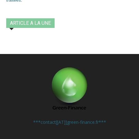
traitées
.
ARTICLE A LA UNE
Contactez-nous:
***contact[[AT]]green-finance.fr***