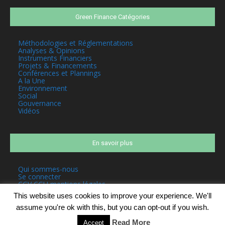
Green Finance Catégories
Méthodologies et Réglementations
Analyses & Opinions
Instruments Financiers
Projets & Financements
Conférences et Plannings
A la Une
Environnement
Social
Gouvernance
Vidéos
En savoir plus
Qui sommes-nous
Se connecter
CGV CGU mentions légales
This website uses cookies to improve your experience. We'll
assume you're ok with this, but you can opt-out if you wish.
Read More
Accept
©