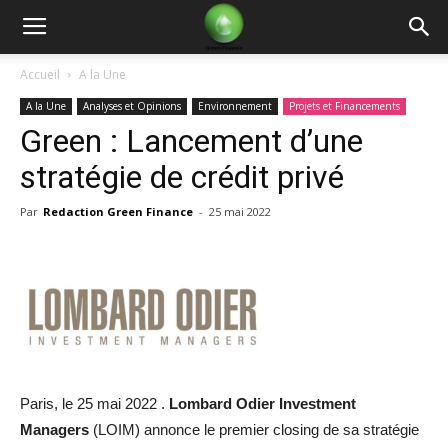
Green
Accueil
A la Une
A la Une
Analyses et Opinions
Environnement
Projets et Financements
Finance
Green : Lancement d’une
stratégie de crédit privé
Par
Redaction Green Finance
-
25 mai 2022
Paris, le 25 mai 2022 .
Lombard Odier Investment
Managers
(LOIM) annonce le premier closing de sa stratégie