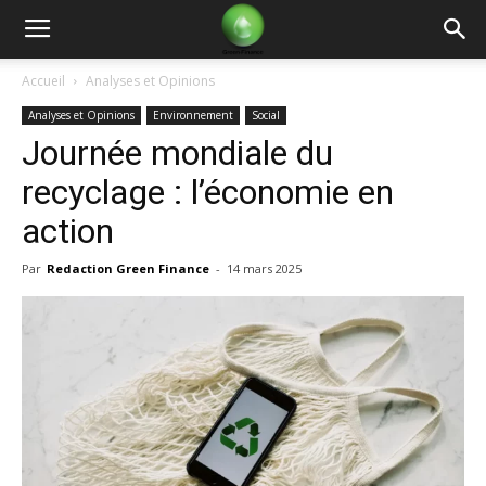
Green
Accueil
Analyses et Opinions
Analyses et Opinions
Environnement
Social
Finance
Journée mondiale du
recyclage : l’économie en
action
Par
Redaction Green Finance
-
14 mars 2025