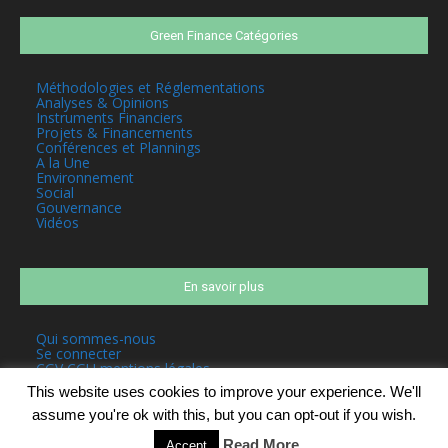
Green Finance Catégories
Méthodologies et Réglementations
Analyses & Opinions
Instruments Financiers
Projets & Financements
Conférences et Plannings
A la Une
Environnement
Social
Gouvernance
Vidéos
En savoir plus
Qui sommes-nous
Se connecter
CGV CGU mentions légales
This website uses cookies to improve your experience. We'll
assume you're ok with this, but you can opt-out if you wish.
Read More
Accept