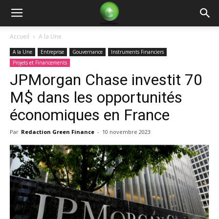
Green
Accueil
A la Une
A la Une
Entreprise
Gouvernance
Instruments Financiers
Finance
Projets et Financements
JPMorgan Chase investit 70
M$ dans les opportunités
économiques en France
Par
Redaction Green Finance
-
10 novembre 2023