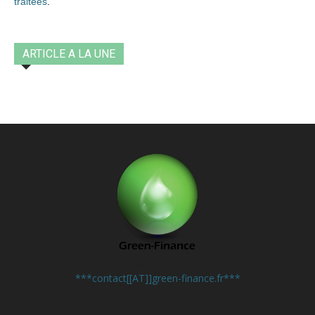
traitées
.
ARTICLE A LA UNE
Contactez-nous:
***contact[[AT]]green-finance.fr***