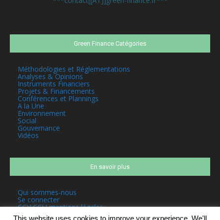
***contact[[AT]]green-finance.fr***
Green Finance Catégories
Méthodologies et Réglementations
Analyses & Opinions
Instruments Financiers
Projets & Financements
Conférences et Plannings
A la Une
Environnement
Social
Gouvernance
Vidéos
En savoir plus
Qui sommes-nous
Se connecter
CGV CGU mentions légales
This website uses cookies to improve your experience. We'll