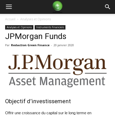
Green
Accueil
Analyses et Opinions
Analyses et Opinions
Instruments Financiers
Finance
JPMorgan Funds
Par
Redaction Green Finance
-
20 janvier 2020
Objectif d’investissement
Offrir une croissance du capital sur le long terme en