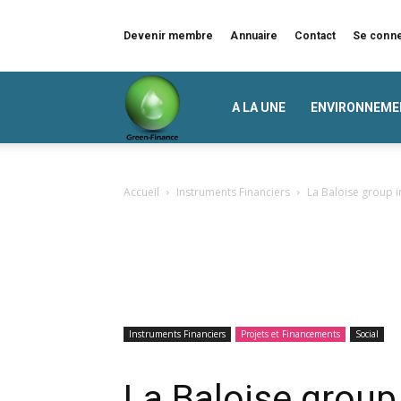
Devenir membre
Annuaire
Contact
Se conn
Green
A LA UNE
ENVIRONNEME
Finance
Accueil
Instruments Financiers
La Baloise group i
Instruments Financiers
Projets et Financements
Social
La Baloise group