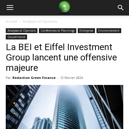
Green
Accueil
Analyses et Opinions
Analyses et Opinions
Conférences et Plannings
Entreprise
Environnement
Finance
Gouvernance
La BEI et Eiffel Investment
Group lancent une offensive
majeure
Par
Redaction Green Finance
-
12 février 2026