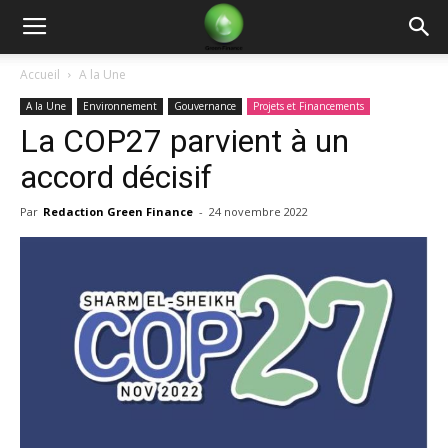
Green
Accueil
A la Une
A la Une
Environnement
Gouvernance
Projets et Financements
Finance
La COP27 parvient à un
accord décisif
Par
Redaction Green Finance
-
24 novembre 2022