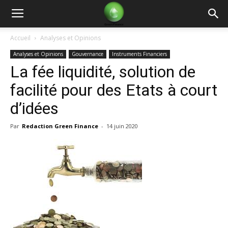
Green
Accueil
Analyses et Opinions
Analyses et Opinions
Gouvernance
Instruments Financiers
Finance
La fée liquidité, solution de
facilité pour des Etats à court
d’idées
Par
Redaction Green Finance
-
14 juin 2020