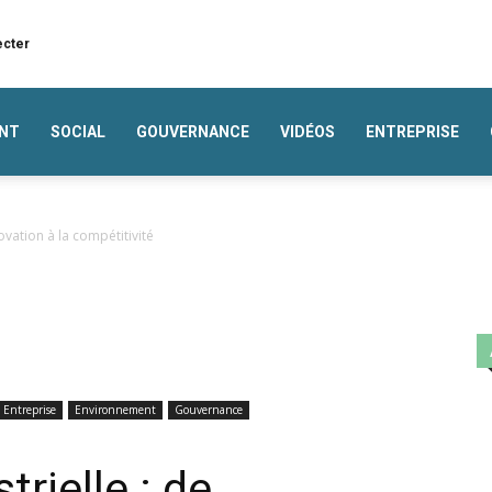
ecter
NT
SOCIAL
GOUVERNANCE
VIDÉOS
ENTREPRISE
novation à la compétitivité
Entreprise
Environnement
Gouvernance
trielle : de