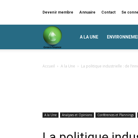
Devenir membre
Annuaire
Contact
Se conn
Green
A LA UNE
ENVIRONNEME
Finance
Accueil
A la Une
La politique industrielle : de l’in
A la Une
Analyses et Opinions
Conférences et Plannings
La politique indus