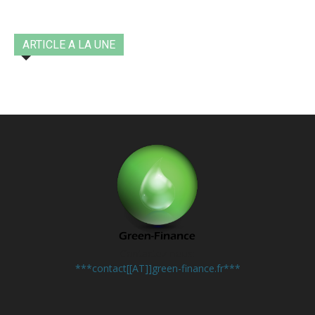
ARTICLE A LA UNE
Contactez-nous:
***contact[[AT]]green-finance.fr***