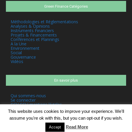
Green Finance Catégories
Méthodologies et Réglementations
Analyses & Opinions
Instruments Financiers
Projets & Financements
Conférences et Plannings
A la Une
Environnement
Social
Gouvernance
Vidéos
En savoir plus
Qui sommes-nous
Se connecter
CGV CGU mentions légales
This website uses cookies to improve your experience. We'll
assume you're ok with this, but you can opt-out if you wish.
Read More
Accept
©