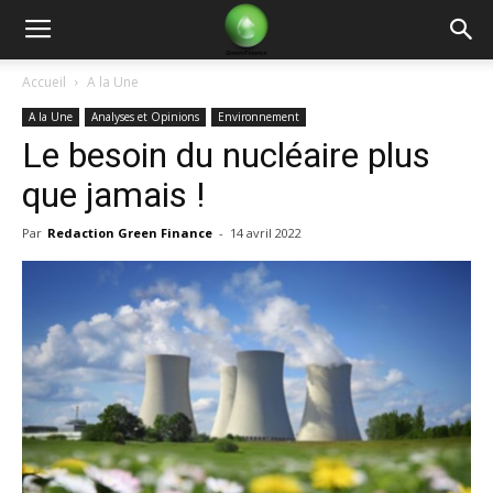
Green
Accueil
A la Une
A la Une
Analyses et Opinions
Environnement
Finance
Le besoin du nucléaire plus
que jamais !
Par
Redaction Green Finance
-
14 avril 2022