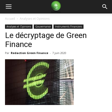
Green
Accueil
Analyses et Opinions
Analyses et Opinions
Gouvernance
Instruments Financiers
Finance
Le décryptage de Green
Finance
Par
Redaction Green Finance
-
7 juin 2020